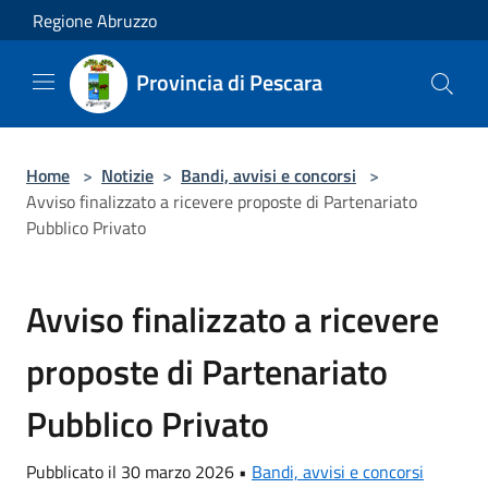
Salta al contenuto principale
Regione Abruzzo
Provincia di Pescara
Home
>
Notizie
>
Bandi, avvisi e concorsi
>
Avviso finalizzato a ricevere proposte di Partenariato
Pubblico Privato
Avviso finalizzato a ricevere
proposte di Partenariato
Pubblico Privato
Pubblicato il 30 marzo 2026 •
Bandi, avvisi e concorsi