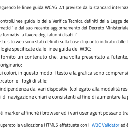
eguendo le linee guida WCAG 2.1 previste dallo standard internaz
i controlLinee guida lo della Verifica Tecnica definiti dalla Legge
formatici” e dal suo recente aggiornamento del Decreto Ministeri
e formativi a favore degli alunni disabili”.
sto sito web sono stati definiti sulla base di quanto indicato dalle
logie specificate dalle linee guida del W3C;
 fornito un contenuto che, una volta presentato all'utente
originario;
 colori, in questo modo il testo e la grafica sono comprensib
tori e i fogli di stile;
’indipendenza dai vari dispositivi (collegato alla modalità re
i di navigazione chiari e consistenti al fine di aumentare la
usti marker affinché i browser ed i vari user agent possano t
 superato la validazione HTML5 effettuata con il
W3C Validator
ed è