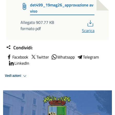
det499_19mag26_approvazione av
viso
PDF
Allegato 907.77 KB
formato pdf
Scarica
Condividi:
Facebook
Twitter
Whatsapp
Telegram
LinkedIn
Vedi azioni