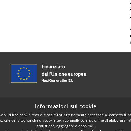
Informazioni sui cookie
web utilizza cookie tecnici e assimilati strettamente necessari al corretto fu
085.37241
azione del sito, nonché un cookie tecnico analitico al solo fine di elaborare i
incia.pescara@legalmail.it
statistiche, aggregate e anonime.