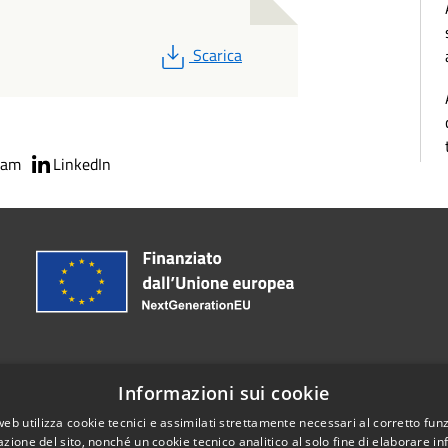
PDF
Scarica
ram
LinkedIn
Informazioni sui cookie
web utilizza cookie tecnici e assimilati strettamente necessari al corretto fu
085.37241
azione del sito, nonché un cookie tecnico analitico al solo fine di elaborare i