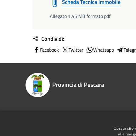
Scheda Tecnica Immobile
Allegato 1.45 MB formato pdf
Condividi:
Facebook
Twitter
Whatsapp
Teleg
Provincia di Pescara
Recapiti e contatti
Questo sito 
Piazza Italia, 30 - 65121 Pescara PE
Telefono:
alla navig