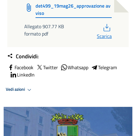
det499_19mag26_approvazione av
viso
PDF
Allegato 907.77 KB
formato pdf
Scarica
Condividi:
Facebook
Twitter
Whatsapp
Telegram
LinkedIn
Vedi azioni