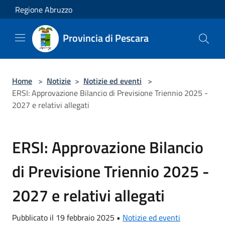
Salta al contenuto principale
Regione Abruzzo
Provincia di Pescara
Home
>
Notizie
>
Notizie ed eventi
>
ERSI: Approvazione Bilancio di Previsione Triennio 2025 -
2027 e relativi allegati
ERSI: Approvazione Bilancio
di Previsione Triennio 2025 -
2027 e relativi allegati
Pubblicato il 19 febbraio 2025 •
Notizie ed eventi