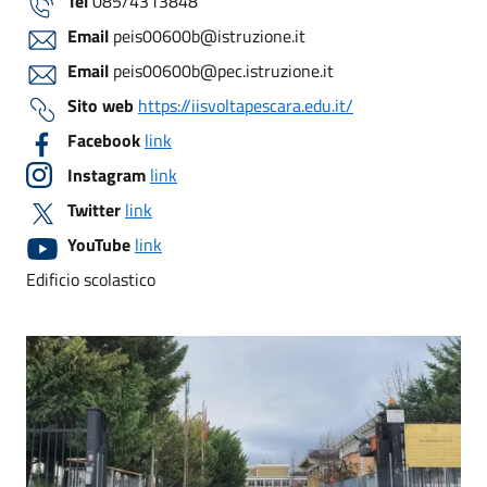
Tel
085/4313848
Email
peis00600b@istruzione.it
Email
peis00600b@pec.istruzione.it
Sito web
https://iisvoltapescara.edu.it/
Facebook
link
Instagram
link
Twitter
link
YouTube
link
Edificio scolastico