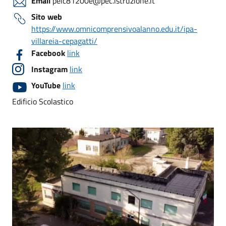
Email
peic81200e@pec.istruzione.it
Sito web
https://www.omnicomprensivoalanno.edu.it/ipa-
villareia-cepagatti/
Facebook
link
Instagram
link
YouTube
link
Edificio Scolastico