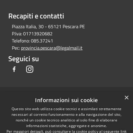
Recapiti e contatti
Piazza Italia, 30 - 65121 Pescara PE
P.Iva:
01713920682
Telefono:
085.37241
Pec:
provincia.pescara@legalmail.it
Seguici su
Facebook
Instagram
×
RSS
Copyright © 2026 • Provincia di
Informazioni sui cookie
Accessibilità
Pescara • Powered by
Questo sito web utilizza cookie tecnici e assimilati strettamente
Privacy
Municipium
Accesso
•
necessari al corretto funzionamento e alla navigazione del sito,
Cookie
redazione
nonché un cookie tecnico analitico al solo fine di elaborare
Mappa del sito
informazioni statistiche, aggregate e anonime.
Per maggiori dettagli, può consultare la cookie policy al seguente
link