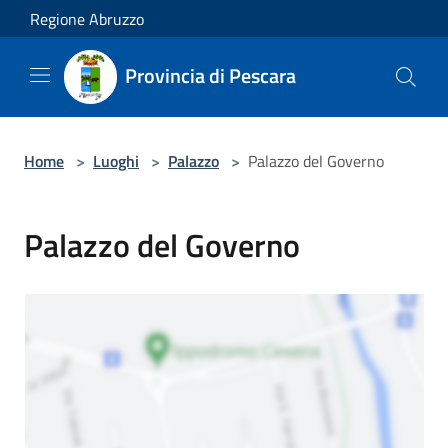
Salta al contenuto principale
Regione Abruzzo
Provincia di Pescara
Home
>
Luoghi
>
Palazzo
>
Palazzo del Governo
Palazzo del Governo