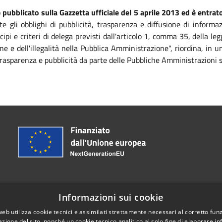
o
pubblicato sulla Gazzetta ufficiale del 5 aprile 2013 ed è entrato
te gli obblighi di pubblicità, trasparenza e diffusione di informa
ipi e criteri di delega previsti dall'articolo 1, comma 35, della 
ne e dell'illegalità nella Pubblica Amministrazione", riordina, in
, trasparenza e pubblicità da parte delle Pubbliche Amministrazioni 
Informazioni sui cookie
web utilizza cookie tecnici e assimilati strettamente necessari al corretto fu
085.37241
azione del sito, nonché un cookie tecnico analitico al solo fine di elaborare i