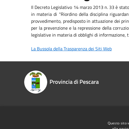
Il Decreto Legislativo 14 marzo 2013 n. 33 è stat
in materia di "Riordino della disciplina riguardan
provvedimento, predisposto in attuazione dei princ
per la prevenzione e la repressione della corruzio
legislative in materia di obblighi di informazione
La Bussola della Trasparenza dei Siti Web
Provincia di Pescara
Recapiti e contatti
Questo sito 
Piazza Italia, 30 - 65121 Pescara PE
Telefono:
alla navig