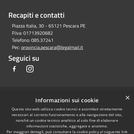
Recapiti e contatti
Piazza Italia, 30 - 65121 Pescara PE
P.Iva:
01713920682
Telefono:
085.37241
Pec:
provincia.pescara@legalmail.it
Seguici su
Facebook
Instagram
×
RSS
Copyright © 2026 • Provincia di
Informazioni sui cookie
Accessibilità
Pescara • Powered by
Questo sito web utilizza cookie tecnici e assimilati strettamente
Privacy
Municipium
Accesso
•
necessari al corretto funzionamento e alla navigazione del sito,
Cookie
redazione
nonché un cookie tecnico analitico al solo fine di elaborare
Mappa del sito
informazioni statistiche, aggregate e anonime.
Per maggiori dettagli, può consultare la cookie policy al seguente
link
Dichiarazione di